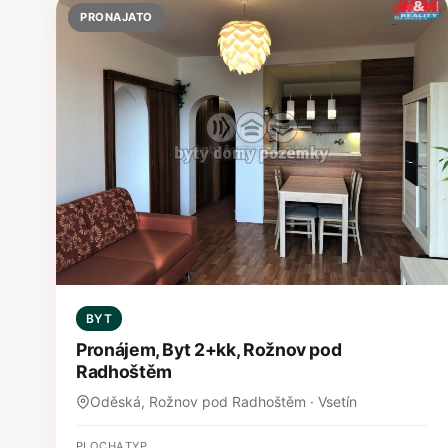
PRONAJATO
BYT
Pronájem, Byt 2+kk, Rožnov pod
Radhoštěm
Oděská, Rožnov pod Radhoštěm · Vsetín
PLOCHA
TYP