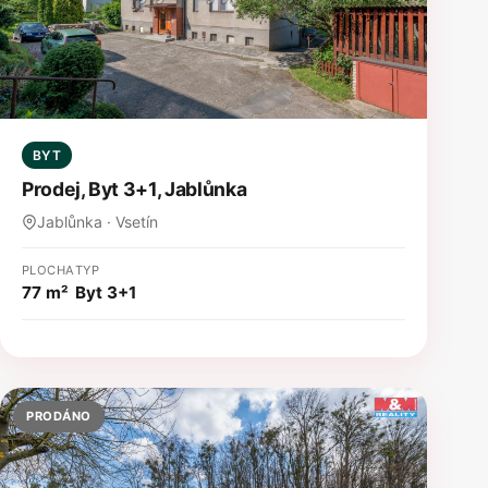
BYT
Prodej, Byt 3+1, Jablůnka
Jablůnka · Vsetín
PLOCHA
TYP
77 m²
Byt 3+1
PRODÁNO