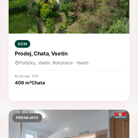
DŮM
Prodej, Chata, Vsetín
Potůčky, Vsetín, Rokytnice · Vsetín
PLOCHA
TYP
409 m²
Chata
PRONAJATO