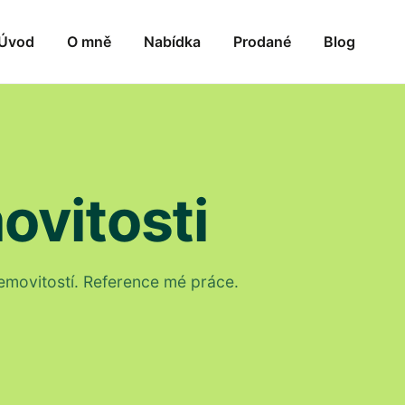
Úvod
O mně
Nabídka
Prodané
Blog
ovitosti
emovitostí. Reference mé práce.