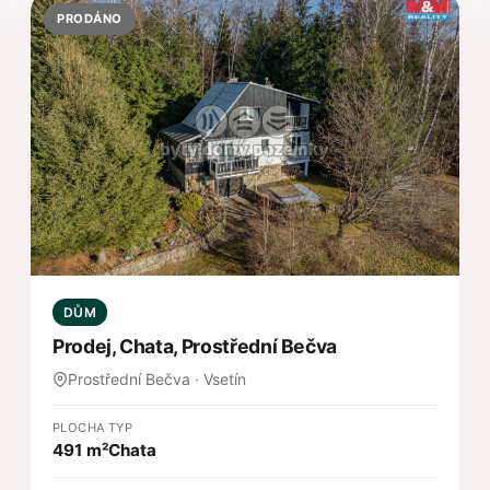
PRODÁNO
DŮM
Prodej, Chata, Prostřední Bečva
Prostřední Bečva · Vsetín
PLOCHA
TYP
491 m²
Chata