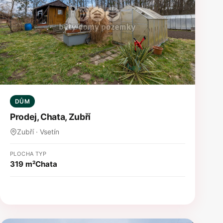
DŮM
Prodej, Chata, Zubří
Zubří · Vsetín
PLOCHA
TYP
319 m²
Chata