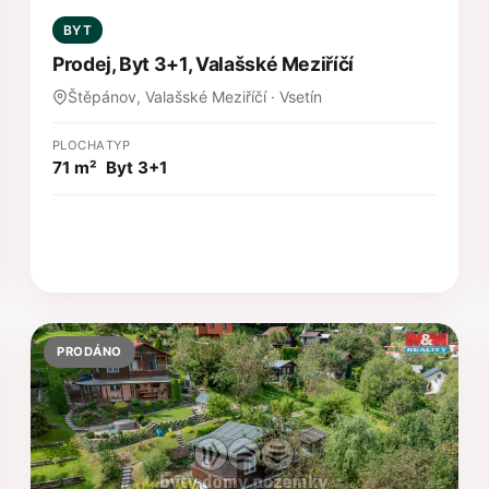
BYT
Prodej, Byt 3+1, Valašské Meziříčí
Štěpánov, Valašské Meziříčí · Vsetín
PLOCHA
TYP
71 m²
Byt 3+1
PRODÁNO