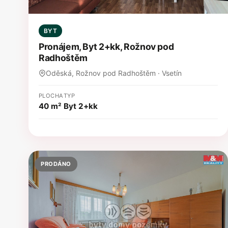
BYT
Pronájem, Byt 2+kk, Rožnov pod
Radhoštěm
Oděská, Rožnov pod Radhoštěm · Vsetín
PLOCHA
TYP
40 m²
Byt 2+kk
PRODÁNO