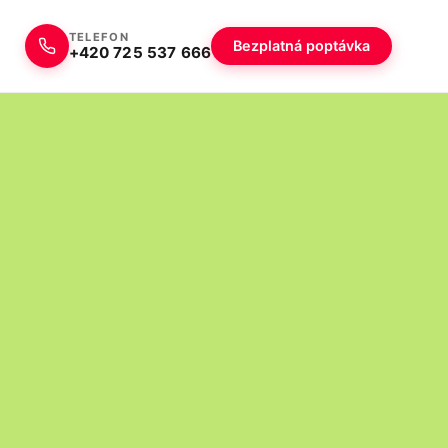
TELEFON
Bezplatná poptávka
+420 725 537 666