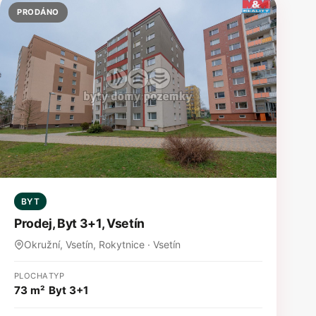
PRODÁNO
BYT
Prodej, Byt 3+1, Vsetín
Okružní, Vsetín, Rokytnice · Vsetín
PLOCHA
TYP
73 m²
Byt 3+1