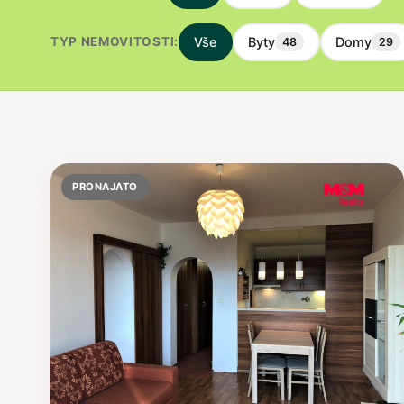
TYP NEMOVITOSTI:
Vše
Byty
Domy
48
29
PRONAJATO