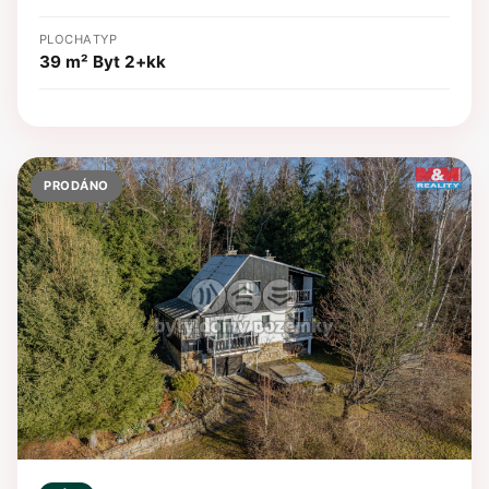
PLOCHA
TYP
39 m²
Byt 2+kk
PRODÁNO