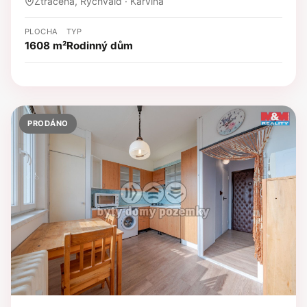
Ztracená, Rychvald · Karviná
PLOCHA
TYP
1608 m²
Rodinný dům
PRODÁNO