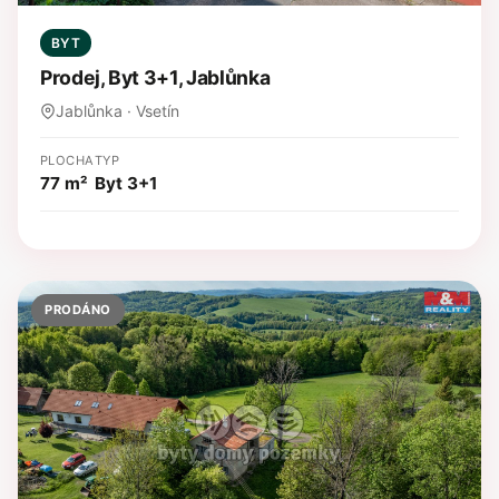
BYT
Prodej, Byt 3+1, Jablůnka
Jablůnka · Vsetín
PLOCHA
TYP
77 m²
Byt 3+1
PRODÁNO