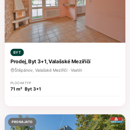
BYT
Prodej, Byt 3+1, Valašské Meziříčí
Štěpánov, Valašské Meziříčí · Vsetín
PLOCHA
TYP
71 m²
Byt 3+1
PRONAJATO