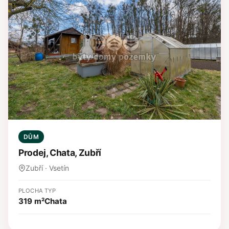
DŮM
Prodej, Chata, Zubří
Zubří · Vsetín
PLOCHA
TYP
319 m²
Chata