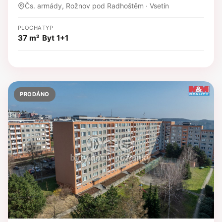
Čs. armády, Rožnov pod Radhoštěm · Vsetín
PLOCHA
TYP
37 m²
Byt 1+1
PRODÁNO