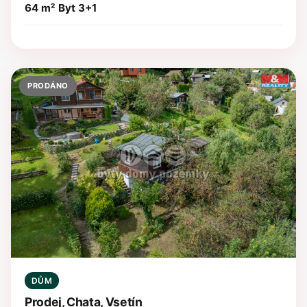
64 m²
Byt 3+1
PRODÁNO
DŮM
Prodej, Chata, Vsetín