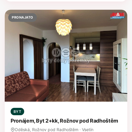
PRONAJATO
BYT
Pronájem, Byt 2+kk, Rožnov pod Radhoštěm
Oděská, Rožnov pod Radhoštěm · Vsetín