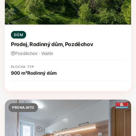
DŮM
Prodej, Rodinný dům, Pozděchov
Pozděchov · Vsetín
PLOCHA
TYP
900 m²
Rodinný dům
PRONAJATO