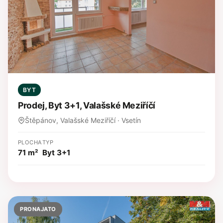
BYT
Prodej, Byt 3+1, Valašské Meziříčí
Štěpánov, Valašské Meziříčí · Vsetín
PLOCHA
TYP
71 m²
Byt 3+1
PRONAJATO