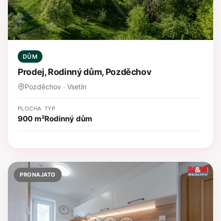
DŮM
Prodej, Rodinný dům, Pozděchov
Pozděchov · Vsetín
PLOCHA
TYP
900 m²
Rodinný dům
PRONAJATO