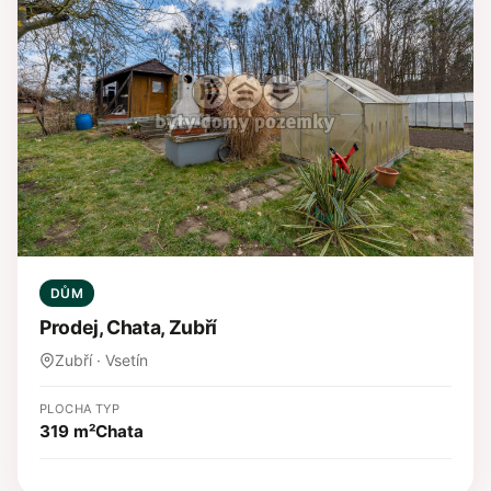
DŮM
Prodej, Chata, Zubří
Zubří · Vsetín
PLOCHA
TYP
319 m²
Chata