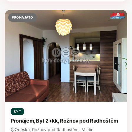
PRONAJATO
BYT
Pronájem, Byt 2+kk, Rožnov pod Radhoštěm
Oděská, Rožnov pod Radhoštěm · Vsetín