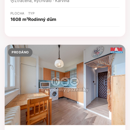
Ztracená, Rychvald · Karviná
PLOCHA
TYP
1608 m²
Rodinný dům
PRODÁNO