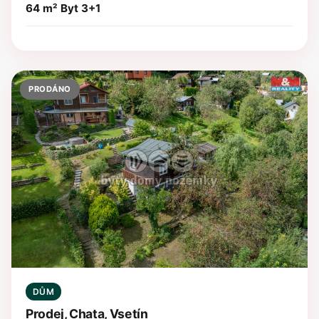
64 m²
Byt 3+1
PRODÁNO
DŮM
Prodej, Chata, Vsetín