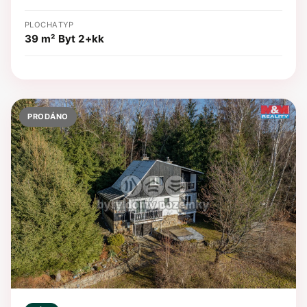
PLOCHA
TYP
39 m²
Byt 2+kk
PRODÁNO