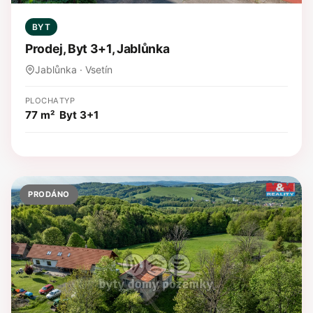
BYT
Prodej, Byt 3+1, Jablůnka
Jablůnka · Vsetín
PLOCHA
TYP
77 m²
Byt 3+1
PRODÁNO